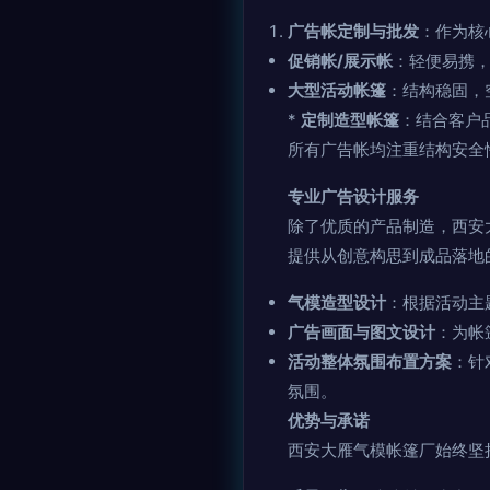
广告帐定制与批发
：作为核
促销帐/展示帐
：轻便易携
大型活动帐篷
：结构稳固，
*
定制造型帐篷
：结合客户
所有广告帐均注重结构安全
专业广告设计服务
除了优质的产品制造，西安
提供从创意构思到成品落地
气模造型设计
：根据活动主
广告画面与图文设计
：为帐
活动整体氛围布置方案
：针
氛围。
优势与承诺
西安大雁气模帐篷厂始终坚