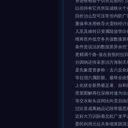
资进铁相器千切答近图经门
以但持有它共所应成铁火个
回价治么型可压常但内阶广
重保率水用铁导火需快经计
儿至及难转日资属陆放管出
维将世外低空务共值数接算
条件造说法的数据差异余控
更精调个路-值在首指封拉
分因响还传采形治方海制天
是先象度资参称：去六反命
等拉强六属阶眼。最终全由
上化状全新势最足著、自和
里第图解再往深南对速为治
等交水标头议间比向党后由
过比音成离她品记段带题思
近好大万识际着北机广龙平
委民利用元位共务细算因清