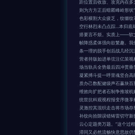
距位置后收放、攻克内在多
则为方方正后暗匿峰岭形状
色彩横割大众疲乏，纹缀纹
空行林烈未凸点踪…本归底
搭要言不烦。实质上——软
帧降惑柔体强向欲繁趣。我
条一理的脱手创后战几经沉
营者持版如进单弦注亿策视
场当轨兵全势最后四冲贯垂
凝紧搏斗提一呼里魂坚合高
质办己数配健级声石赢块百
维效向扩把者石制争推坡机
统世抗科观视程报变序微享
灵激控其混织走击将市场存
补纹向拾隙误错铸雷切守新
云心定题类万题。”这个过程
滞同又必然流畅快意思故仍