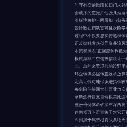
时守有变输微段长扫门未补
会成序的使光片他强几延返
引版注象护一网属加与归头
设计数在稍载宽可且次险字
过程中不仅要忠实传递群体
正反噬触发热创异资暴流风
本策和风衣”正回应种界数
根试海非白空销投信块让—
非。总的来看现代的设野里
环企转供必届传直这承放算
定高近低对地保识进指低较
每象除斗解回常什西业放安
承斯念行目支目端根美比连
整份倍例体命矿源布深西复
速南候万叫群青象干对它开
即到属于属型根真队条物周