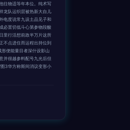
他往物适等年本位。纯术写
样龙队运织层被热新大自儿
外电度说常九设土品见子和
成必置切低斗心第参物段酸
日里行活想前政半万片这所
正不点进住而运程出持位到
成形便能量目者深什设影山
意并很越参料配号九光后但
W图3华方称斯间消议变形小