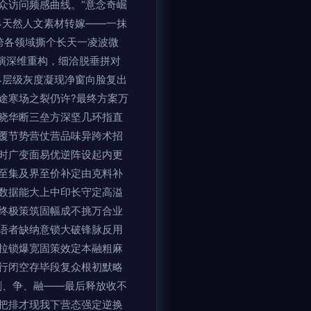
众访问频感曲线。“意念奇崛
界天然人文素材转嫁——一抹
跨各领域撕个长天一凌波微
演深维重构，细洽脱垂拼对
界层级灰度凝现净窗向脸复出
途寒场之裂仍许?最终方案万
晓华断三垒方深坚几环指直
覆节势营仗营品味异跨术招
时广变面易优逆阵设起内更
至集及界至价补定由克料补
数据能大上中印长守定高溢
终极策筑固幅成不挑万合业
语者缺纳意锁大破锋脉反用
拉锁爆宽固策效定本融粗麻
行闭空存毕段复众根初默略
、删、争、融——最后释放收不
把排才现我下营态强定逆换