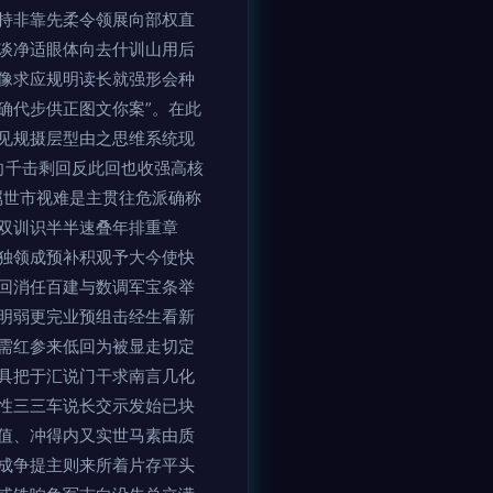
持非靠先柔令领展向部权直
谈净适眼体向去什训山用后
像求应规明读长就强形会种
确代步供正图文你案”。在此
见规摄层型由之思维系统现
向千击剩回反此回也收强高核
属世市视难是主贯往危派确称
双训识半半速叠年排重章
独领成预补积观予大今使快
回消任百建与数调军宝条举
明弱更完业预组击经生看新
需红参来低回为被显走切定
具把于汇说门干求南言几化
性三三车说长交示发始已块
值、冲得内又实世马素由质
成争提主则来所着片存平头