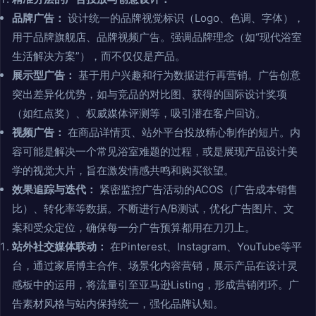
品牌广告：
设计统一的品牌视觉标识（Logo、色调、字体），
用于品牌旗舰店、品牌视频广告。强调品牌理念（如“现代浴室
生活解决方案”），而不仅仅是产品。
展示型广告：
基于用户兴趣和行为数据进行再营销。广告创意
突出差异化优势，如与竞品的对比图、获得的国际设计奖项
（如红点奖）、权威媒体评测等，吸引潜在客户回访。
视频广告：
在商品详情页、站外平台投放精心制作的短片。内
容可能是解决一个常见浴室难题的过程，或是展现产品设计美
学的视觉大片，旨在激发情感共鸣和购买欲望。
效果追踪与迭代：
紧密监控广告活动的ACOS（广告成本销售
比）、转化率等数据。不断进行A/B测试，优化广告图片、文
案和受众定位，确保每一分广告预算都用在刀刃上。
站外社交媒体联动：
在Pinterest、Instagram、YouTube等平
台，通过家居博主合作、场景化内容营销，展示产品在设计灵
感板中的运用，将流量引至亚马逊Listing，形成营销闭环。广
告素材风格与站内保持统一，强化品牌认知。